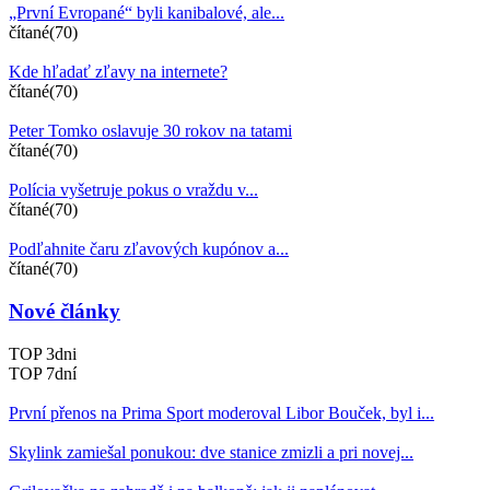
„První Evropané“ byli kanibalové, ale...
čítané(70)
Kde hľadať zľavy na internete?
čítané(70)
Peter Tomko oslavuje 30 rokov na tatami
čítané(70)
Polícia vyšetruje pokus o vraždu v...
čítané(70)
Podľahnite čaru zľavových kupónov a...
čítané(70)
Nové články
TOP 3dni
TOP 7dní
První přenos na Prima Sport moderoval Libor Bouček, byl i...
Skylink zamiešal ponukou: dve stanice zmizli a pri novej...