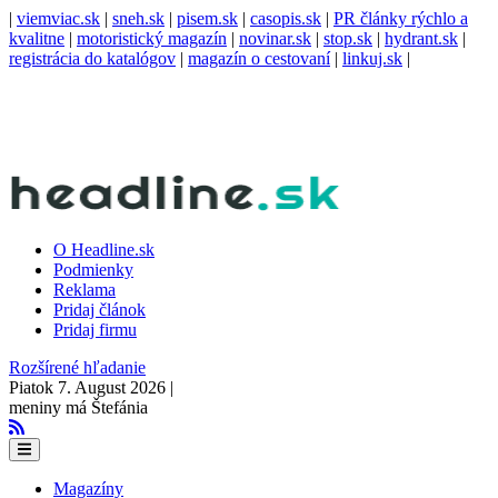
|
viemviac.sk
|
sneh.sk
|
pisem.sk
|
casopis.sk
|
PR články rýchlo a
kvalitne
|
motoristický magazín
|
novinar.sk
|
stop.sk
|
hydrant.sk
|
registrácia do katalógov
|
magazín o cestovaní
|
linkuj.sk
|
O Headline.sk
Podmienky
Reklama
Pridaj článok
Pridaj firmu
Rozšírené hľadanie
Piatok 7. August 2026 |
meniny má Štefánia
Magazíny