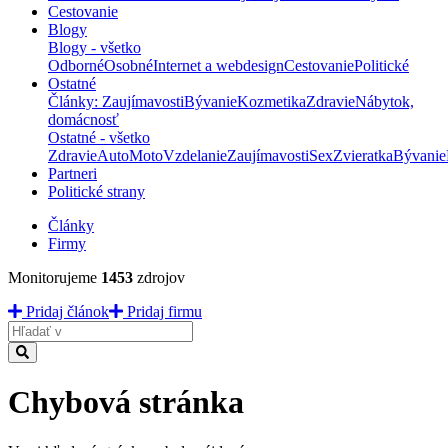
Cestovanie
Blogy
Blogy - všetko
Odborné
Osobné
Internet a webdesign
Cestovanie
Politické
Ostatné
Články: Zaujímavosti
Bývanie
Kozmetika
Zdravie
Nábytok,
domácnosť
Ostatné - všetko
Zdravie
Auto
Moto
Vzdelanie
Zaujímavosti
Sex
Zvieratka
Bývanie
Partneri
Politické strany
Články
Firmy
Monitorujeme
1453
zdrojov
Pridaj článok
Pridaj firmu
Hladať
Chybová stránka