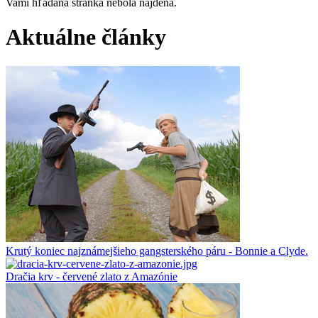
Vami hľadaná stránka nebola nájdená.
Aktuálne články
Krutý koniec najznámejšieho gangsterského páru - Bonnie a Clyde.
Dračia krv - červené zlato z Amazónie