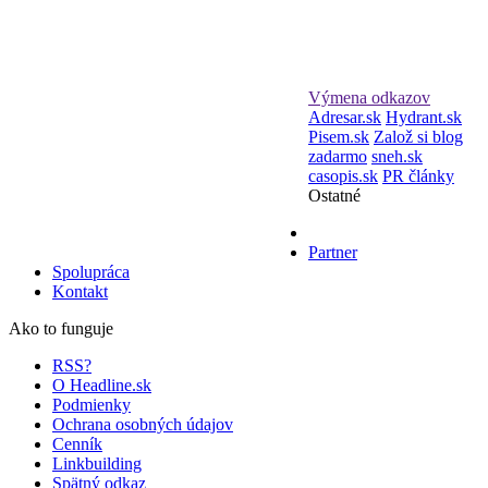
Výmena odkazov
Adresar.sk
Hydrant.sk
Pisem.sk
Založ si blog
zadarmo
sneh.sk
casopis.sk
PR články
Ostatné
Partner
Spolupráca
Kontakt
Ako to funguje
RSS?
O Headline.sk
Podmienky
Ochrana osobných údajov
Cenník
Linkbuilding
Spätný odkaz