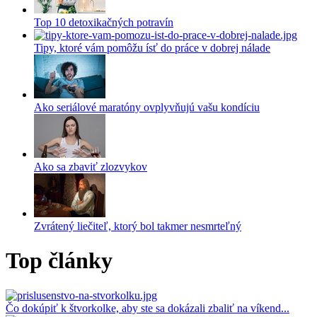
Top 10 detoxikačných potravín
Tipy, ktoré vám pomôžu ísť do práce v dobrej nálade
Ako seriálové maratóny ovplyvňujú vašu kondíciu
Ako sa zbaviť zlozvykov
Zvrátený liečiteľ, ktorý bol takmer nesmrteľný
Top články
Čo dokúpiť k štvorkolke, aby ste sa dokázali zbaliť na víkend...