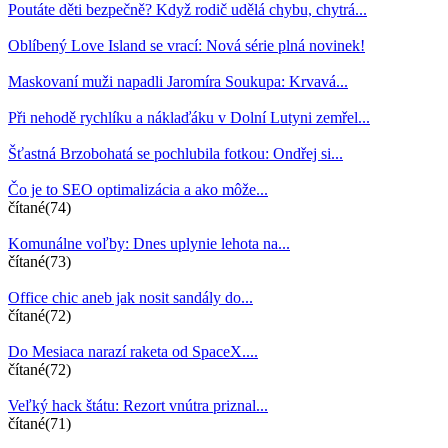
Poutáte děti bezpečně? Když rodič udělá chybu, chytrá...
Oblíbený Love Island se vrací: Nová série plná novinek!
Maskovaní muži napadli Jaromíra Soukupa: Krvavá...
Při nehodě rychlíku a náklaďáku v Dolní Lutyni zemřel...
Šťastná Brzobohatá se pochlubila fotkou: Ondřej si...
Čo je to SEO optimalizácia a ako môže...
čítané(74)
Komunálne voľby: Dnes uplynie lehota na...
čítané(73)
Office chic aneb jak nosit sandály do...
čítané(72)
Do Mesiaca narazí raketa od SpaceX....
čítané(72)
Veľký hack štátu: Rezort vnútra priznal...
čítané(71)