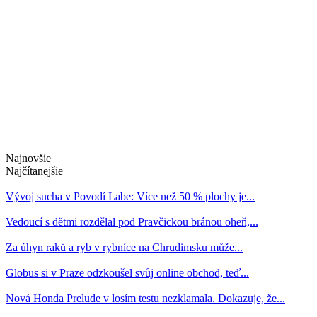
Najnovšie
Najčítanejšie
Vývoj sucha v Povodí Labe: Více než 50 % plochy je...
Vedoucí s dětmi rozdělal pod Pravčickou bránou oheň,...
Za úhyn raků a ryb v rybníce na Chrudimsku může...
Globus si v Praze odzkoušel svůj online obchod, teď...
Nová Honda Prelude v losím testu nezklamala. Dokazuje, že...