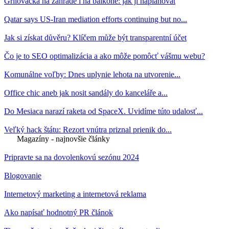
Grilovačka na zahradě i na balkoně: jak ji naplánovat
Qatar says US-Iran mediation efforts continuing but no...
Jak si získat důvěru? Klíčem může být transparentní účet
Čo je to SEO optimalizácia a ako môže pomôcť vášmu webu?
Komunálne voľby: Dnes uplynie lehota na utvorenie...
Office chic aneb jak nosit sandály do kanceláře a...
Do Mesiaca narazí raketa od SpaceX. Uvidíme túto udalosť...
Veľký hack štátu: Rezort vnútra priznal prienik do...
Magazíny - najnovšie články
Pripravte sa na dovolenkovú sezónu 2024
Blogovanie
Internetový marketing a internetová reklama
Ako napísať hodnotný PR článok