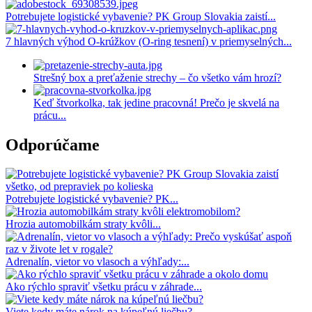
Potrebujete logistické vybavenie? PK Group Slovakia zaistí...
7 hlavných výhod O-krúžkov (O-ring tesnení) v priemyselných...
Predošlý
Ďalší
Strešný box a preťaženie strechy – čo všetko vám hrozí?
Keď štvorkolka, tak jedine pracovná! Prečo je skvelá na
prácu...
Odporúčame
Potrebujete logistické vybavenie? PK...
Hrozia automobilkám straty kvôli...
Adrenalín, vietor vo vlasoch a výhľady:...
Ako rýchlo spraviť všetku prácu v záhrade...
Viete kedy máte nárok na kúpeľnú liečbu?