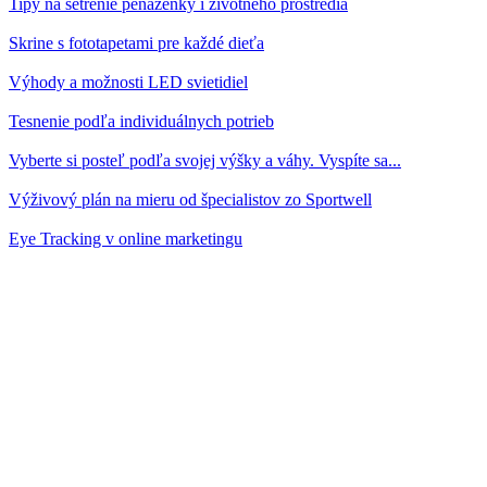
Tipy na šetrenie peňaženky i životného prostredia
Skrine s fototapetami pre každé dieťa
Výhody a možnosti LED svietidiel
Tesnenie podľa individuálnych potrieb
Vyberte si posteľ podľa svojej výšky a váhy. Vyspíte sa...
Výživový plán na mieru od špecialistov zo Sportwell
Eye Tracking v online marketingu