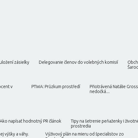
ložení zásielky
Delegovanie členov do volebných komisií
Obch
Šaroch
ocent v
PTWA: Průzkum prostředí
Přiotrávená Natálie Gros
nedočká....
Ako napísať hodnotný PR článok
Tipy na šetrenie peňaženky i život
prostredia
ej výšky a váhy.
Výživový plán na mieru od špecialistov zo