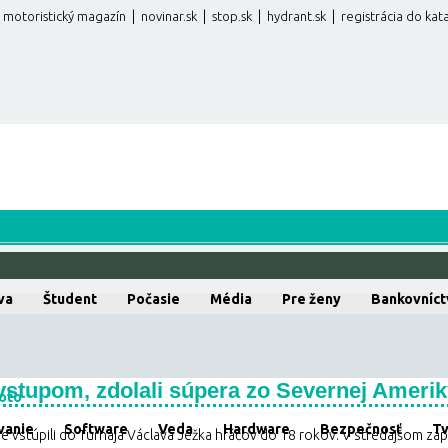
|
|
|
|
motoristický magazín
novinar.sk
stop.sk
hydrant.sk
registrácia do kat
va
Študent
Počasie
Média
Pre ženy
Bankovníct
vstupom, zdolali súpera zo Severnej Ameri
oto
vanie
Software
Veda
Hardware
Bezpečnosť
T
ne vstúpili do Turnaja Václava Ježka hráčov do 18 rokov. V stredajšom zá