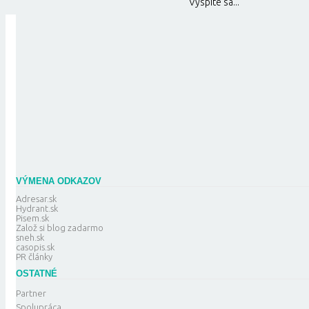
Vyspíte sa...
VÝMENA ODKAZOV
Adresar.sk
Hydrant.sk
Pisem.sk
Založ si blog zadarmo
sneh.sk
casopis.sk
PR články
OSTATNÉ
Partner
Spolupráca