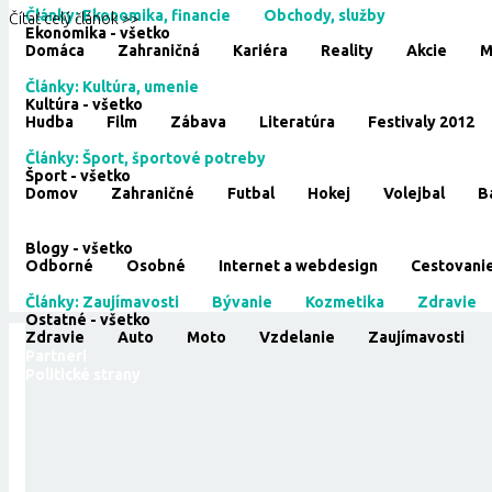
Články: Ekonomika, financie
Obchody, služby
Čítať celý článok >>
Ekonomika - všetko
Domáca
Zahraničná
Kariéra
Reality
Akcie
M
Kultúra
Články: Kultúra, umenie
Kultúra - všetko
Hudba
Film
Zábava
Literatúra
Festivaly 2012
Šport
Články: Šport, športové potreby
Šport - všetko
Domov
Zahraničné
Futbal
Hokej
Volejbal
B
Cestovanie
Blogy
Blogy - všetko
Odborné
Osobné
Internet a webdesign
Cestovani
Ostatné
Články: Zaujímavosti
Bývanie
Kozmetika
Zdravie
Ostatné - všetko
Zdravie
Auto
Moto
Vzdelanie
Zaujímavosti
Partneri
Politické strany