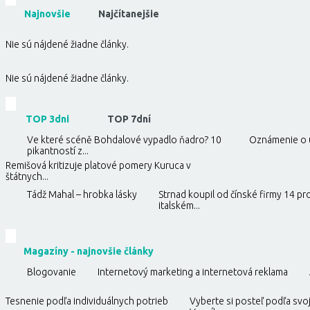
Najnovšie
Najčítanejšie
Nie sú nájdené žiadne články.
Nie sú nájdené žiadne články.
TOP 3dni
TOP 7dní
Ve které scéně Bohdalové vypadlo ňadro? 10
Oznámenie o u
pikantností z...
Remišová kritizuje platové pomery Kuruca v
štátnych...
Tádž Mahal – hrobka lásky
Strnad koupil od čínské firmy 14 pr
italském...
Magazíny - najnovšie články
Blogovanie
Internetový marketing a internetová reklama
Tesnenie podľa individuálnych potrieb
Vyberte si posteľ podľa svoj