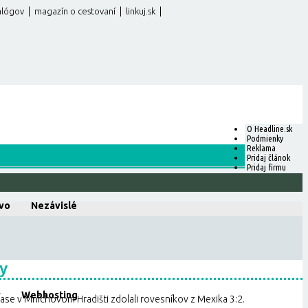
|
|
|
alógov
magazín o cestovaní
linkuj.sk
O Headline.sk
Podmienky
Reklama
Pridaj článok
Pridaj firmu
vo
Nezávislé
ky
v
Webhosting
pase v Mníchovom Hradišti zdolali rovesníkov z Mexika 3:2.