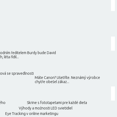
odním ředitelem Burdy bude David
, léta řídil...
sová se spravedlnosti
Máte Canon? Ušetříte. Neznámý výrobce
chytře obešel zákaz...
ného
Skrine s fototapetami pre každé dieťa
Výhody a možnosti LED svietidiel
Eye Tracking v online marketingu