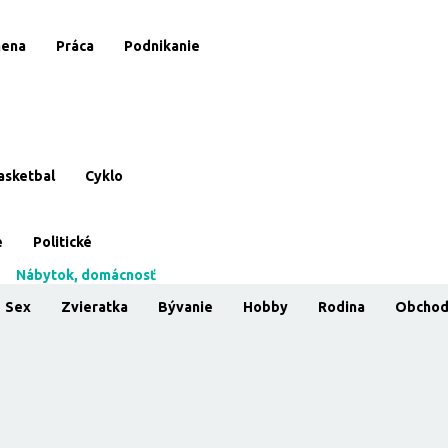
ena
Práca
Podnikanie
asketbal
Cyklo
e
Politické
Nábytok, domácnosť
Sex
Zvieratka
Bývanie
Hobby
Rodina
Obcho