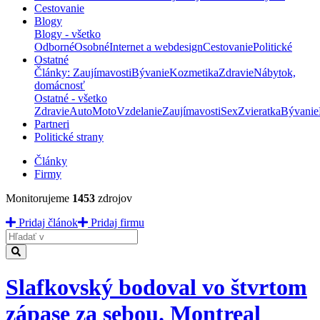
Cestovanie
Blogy
Blogy - všetko
Odborné
Osobné
Internet a webdesign
Cestovanie
Politické
Ostatné
Články: Zaujímavosti
Bývanie
Kozmetika
Zdravie
Nábytok,
domácnosť
Ostatné - všetko
Zdravie
Auto
Moto
Vzdelanie
Zaujímavosti
Sex
Zvieratka
Bývanie
Partneri
Politické strany
Články
Firmy
Monitorujeme
1453
zdrojov
Pridaj článok
Pridaj firmu
Hladať
Slafkovský bodoval vo štvrtom
zápase za sebou. Montreal