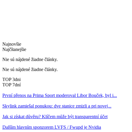
Najnovšie
Najčítanejšie
Nie sú nájdené žiadne články.
Nie sú nájdené žiadne články.
TOP 3dni
TOP 7dní
První přenos na Prima Sport moderoval Libor Bouček, byl i...
Skylink zamiešal ponukou: dve stanice zmizli a pri novej...
Jak si získat důvěru? Klíčem může být transparentní účet
Dalším hlavním sponzorem LVFS / Fwupd je Nvidia