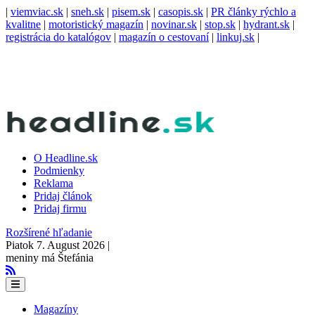
|
viemviac.sk
|
sneh.sk
|
pisem.sk
|
casopis.sk
|
PR články rýchlo a
kvalitne
|
motoristický magazín
|
novinar.sk
|
stop.sk
|
hydrant.sk
|
registrácia do katalógov
|
magazín o cestovaní
|
linkuj.sk
|
O Headline.sk
Podmienky
Reklama
Pridaj článok
Pridaj firmu
Rozšírené hľadanie
Piatok 7. August 2026 |
meniny má Štefánia
Magazíny