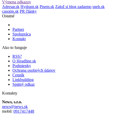
Výmena odkazov
Adresar.sk
Hydrant.sk
Pisem.sk
Založ si blog zadarmo
sneh.sk
casopis.sk
PR články
Ostatné
Partner
Spolupráca
Kontakt
Ako to funguje
RSS?
O Headline.sk
Podmienky
Ochrana osobných údajov
Cenník
Linkbuilding
Spätný odkaz
Kontakty
News, s.r.o.
news@news.sk
mobil:
0917417448