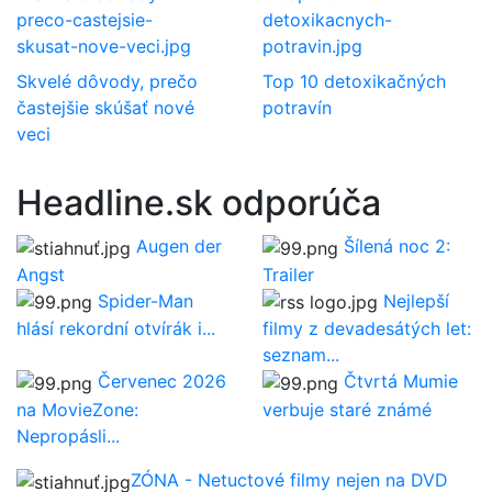
Skvelé dôvody, prečo
Top 10 detoxikačných
častejšie skúšať nové
potravín
veci
Headline.sk odporúča
Augen der
Šílená noc 2:
Angst
Trailer
Spider-Man
Nejlepší
hlásí rekordní otvírák i...
filmy z devadesátých let:
seznam...
Červenec 2026
Čtvrtá Mumie
na MovieZone:
verbuje staré známé
Nepropásli...
ZÓNA - Netuctové filmy nejen na DVD