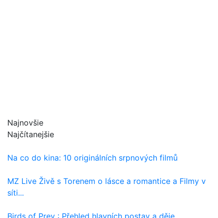
Najnovšie
Najčítanejšie
Na co do kina: 10 originálních srpnových filmů
MZ Live Živě s Torenem o lásce a romantice a Filmy v
síti...
Birds of Prey : Přehled hlavních postav a děje