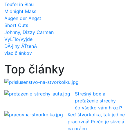
Teufel in Blau
Midnight Mass
Augen der Angst
Short Cuts
Johnny, Dizzy Carmen
VyĹˇlo/vyjde
DÄ›jiny ÄŤtenĂ­
viac článkov
Čo dokúpiť k štvorkolke, aby ste sa
Top články
dokázali zbaliť na víkend...
Predošlý
Ďalší
Strešný box a
preťaženie strechy –
čo všetko vám hrozí?
Keď štvorkolka, tak jedine
pracovná! Prečo je skvelá
na prácu...