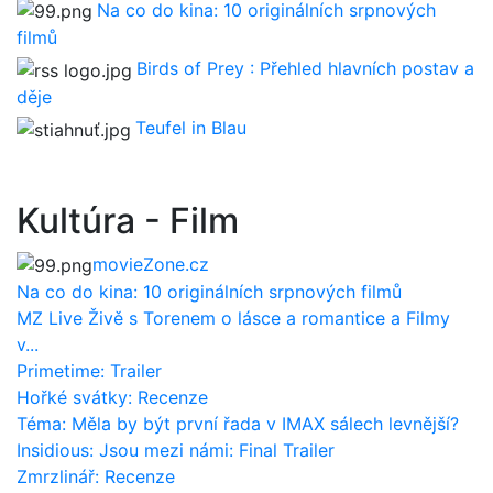
Na co do kina: 10 originálních srpnových
filmů
Birds of Prey : Přehled hlavních postav a
děje
Teufel in Blau
Kultúra - Film
movieZone.cz
Na co do kina: 10 originálních srpnových filmů
MZ Live Živě s Torenem o lásce a romantice a Filmy
v...
Primetime: Trailer
Hořké svátky: Recenze
Téma: Měla by být první řada v IMAX sálech levnější?
Insidious: Jsou mezi námi: Final Trailer
Zmrzlinář: Recenze