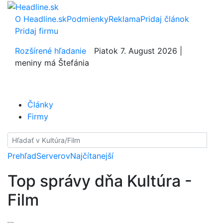
O Headline.sk
Podmienky
Reklama
Pridaj článok
Pridaj firmu
Rozšírené hľadanie
Piatok 7. August 2026 |
meniny má Štefánia
Články
Firmy
Hladať
Prehľad
Serverov
Najčítanejší
Top správy dňa Kultúra -
Film