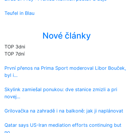
Teufel in Blau
Nové články
TOP 3dni
TOP 7dní
První přenos na Prima Sport moderoval Libor Bouček,
byl i...
Skylink zamiešal ponukou: dve stanice zmizli a pri
novej...
Grilovačka na zahradě i na balkoně: jak ji naplánovat
Qatar says US-Iran mediation efforts continuing but
no...