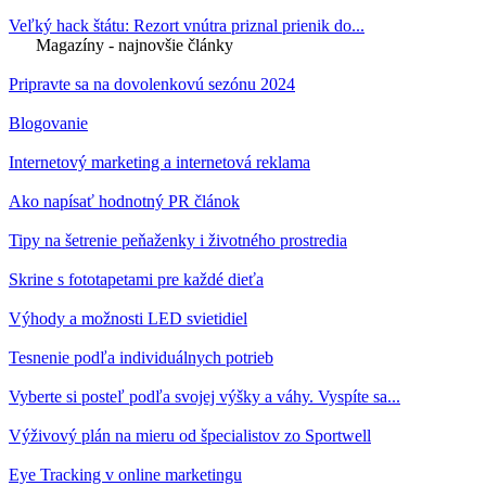
Veľký hack štátu: Rezort vnútra priznal prienik do...
Magazíny - najnovšie články
Pripravte sa na dovolenkovú sezónu 2024
Blogovanie
Internetový marketing a internetová reklama
Ako napísať hodnotný PR článok
Tipy na šetrenie peňaženky i životného prostredia
Skrine s fototapetami pre každé dieťa
Výhody a možnosti LED svietidiel
Tesnenie podľa individuálnych potrieb
Vyberte si posteľ podľa svojej výšky a váhy. Vyspíte sa...
Výživový plán na mieru od špecialistov zo Sportwell
Eye Tracking v online marketingu