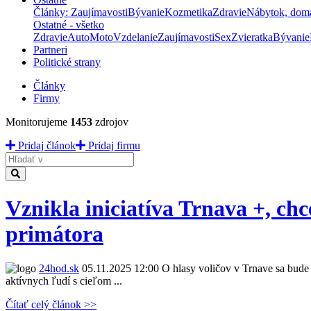
Články: Zaujímavosti
Bývanie
Kozmetika
Zdravie
Nábytok, dom
Ostatné - všetko
Zdravie
Auto
Moto
Vzdelanie
Zaujímavosti
Sex
Zvieratka
Bývanie
Partneri
Politické strany
Články
Firmy
Monitorujeme
1453
zdrojov
Pridaj článok
Pridaj firmu
Hladať
Vznikla iniciatíva Trnava +, c
primátora
24hod.sk
05.11.2025 12:00
O hlasy voličov v Trnave sa bude 
aktívnych ľudí s cieľom ...
Čítať celý článok >>