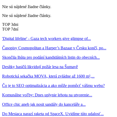
Nie sú nájdené žiadne články.
Nie sú nájdené žiadne články.
TOP 3dni
TOP 7dní
'Digital lifeline' - Gaza tech workers give glimpse of...
Časopisy Cosmopolitan a Harper’s Bazaar v Česku končí, po...
Skončila lhůta pro podání kandidátních listin do obecních...
Desítky hasičů likvidují požár lesa na Šumavě
Robotická sekačka MOVA, která zvládne až 1600 m²,...
Čo je to SEO optimalizácia a ako môže pomôcť vášmu webu?
Komunálne voľby: Dnes uplynie lehota na utvorenie...
Office chic aneb jak nosit sandály do kanceláře a...
Do Mesiaca narazí raketa od SpaceX. Uvidíme túto udalosť...