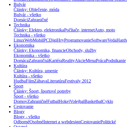
Bulvár
Články: Oblečenie, móda
Bulvár - všetko
Domáci
Zahraničné
Technika
Články: Elektro, elektronika
Počítače, internet
Auto, moto
Technika - všetko
Linux
Web
Mobil
PC
Digi
Hry
Programovanie
Software
Veda
Hard
Ekonomika
Články: Ekonomika, financie
Obchody, služby
Ekonomika - všetko
Domáca
Zahraničná
Kariéra
Reality
Akcie
Mena
Práca
Podnikanie
Kultúra
Články: Kultúra, umenie
Kultúra - všetko
Hudba
Film
Zábava
Literatúra
Festivaly 2012
Šport
Články: Šport, športové potreby
Šport - všetko
Domov
Zahraničné
Futbal
Hokej
Volejbal
Basketbal
Cyklo
Cestovanie
Blogy
Blogy - všetko
Odborné
Osobné
Internet a webdesign
Cestovanie
Politické
Ostatné