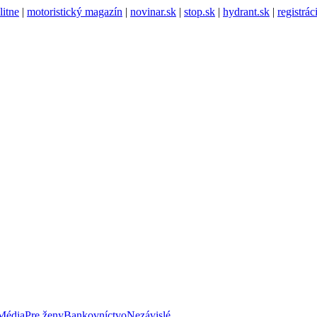
litne
|
motoristický magazín
|
novinar.sk
|
stop.sk
|
hydrant.sk
|
registrá
Média
Pre ženy
Bankovníctvo
Nezávislé