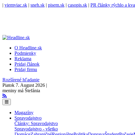
|
viemviac.sk
|
sneh.sk
|
pisem.sk
|
casopis.sk
|
PR články rýchlo a kva
O Headline.sk
Podmienky
Reklama
Pridaj článok
Pridaj firmu
Rozšírené hľadanie
Piatok 7. August 2026 |
meniny má Štefánia
Magazíny
Spravodajstvo
Články: Spravodajstvo
Spravodajstvo - všetko
Domáce
Zahraničné
Regionálne
Politika
Doprava
Študent
Počasie