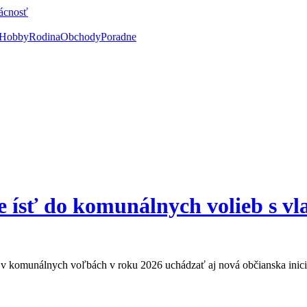
ácnosť
Hobby
Rodina
Obchody
Poradne
hce ísť do komunálnych volieb s 
v komunálnych voľbách v roku 2026 uchádzať aj nová občianska inicia