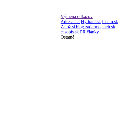
Výmena odkazov
Adresar.sk
Hydrant.sk
Pisem.sk
Založ si blog zadarmo
sneh.sk
casopis.sk
PR články
Ostatné