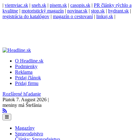
|
viemviac.sk
|
sneh.sk
|
pisem.sk
|
casopis.sk
|
PR články rýchlo a
kvalitne
|
motoristický magazín
|
novinar.sk
|
stop.sk
|
hydrant.sk
|
registrácia do katalógov
|
magazín o cestovaní
|
linkuj.sk
|
O Headline.sk
Podmienky
Reklama
Pridaj článok
Pridaj firmu
Rozšírené hľadanie
Piatok 7. August 2026 |
meniny má Štefánia
Magazíny
Spravodajstvo
Články: Spravodajstvo