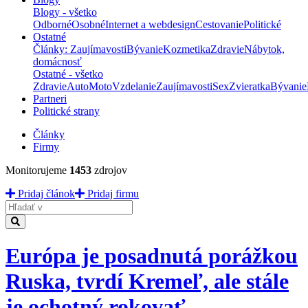
Blogy - všetko
Odborné
Osobné
Internet a webdesign
Cestovanie
Politické
Ostatné
Články: Zaujímavosti
Bývanie
Kozmetika
Zdravie
Nábytok,
domácnosť
Ostatné - všetko
Zdravie
Auto
Moto
Vzdelanie
Zaujímavosti
Sex
Zvieratka
Bývanie
Partneri
Politické strany
Články
Firmy
Monitorujeme
1453
zdrojov
Pridaj článok
Pridaj firmu
Hladať
Európa je posadnutá porážkou
Ruska, tvrdí Kremeľ, ale stále
je ochotný rokovať