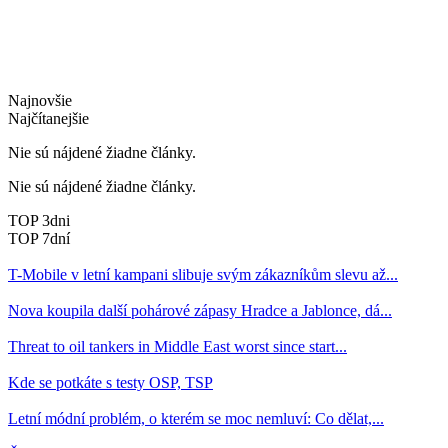
Najnovšie
Najčítanejšie
Nie sú nájdené žiadne články.
Nie sú nájdené žiadne články.
TOP 3dni
TOP 7dní
T-Mobile v letní kampani slibuje svým zákazníkům slevu až...
Nova koupila další pohárové zápasy Hradce a Jablonce, dá...
Threat to oil tankers in Middle East worst since start...
Kde se potkáte s testy OSP, TSP
Letní módní problém, o kterém se moc nemluví: Co dělat,...