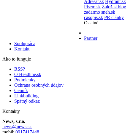
Adresar.sk
Hydrant.sk
Pisem.sk
Založ si blog
zadarmo
sneh.sk
casopis.sk
PR články
Ostatné
Partner
Spolupráca
Kontakt
Ako to funguje
RSS?
O Headline.sk
Podmienky
Ochrana osobných údajov
Cenník
Linkbuilding
Spätný odkaz
Kontakty
News, s.r.o.
news@news.sk
mobil:
0917417448