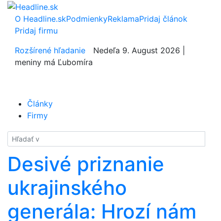
O Headline.sk
Podmienky
Reklama
Pridaj článok
Pridaj firmu
Rozšírené hľadanie
Nedeľa 9. August 2026 |
meniny má Ľubomíra
Články
Firmy
Hladať
Desivé priznanie
ukrajinského
generála: Hrozí nám