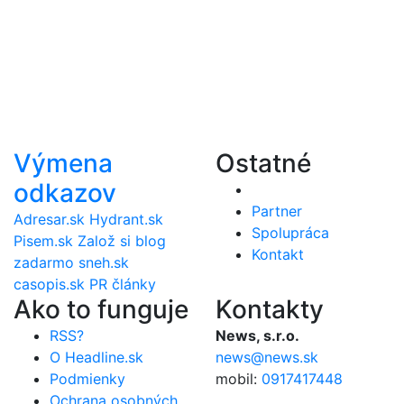
Výmena
Ostatné
odkazov
Partner
Adresar.sk
Hydrant.sk
Spolupráca
Pisem.sk
Založ si blog
Kontakt
zadarmo
sneh.sk
casopis.sk
PR články
Ako to funguje
Kontakty
RSS?
News, s.r.o.
O Headline.sk
news@news.sk
Podmienky
mobil:
0917417448
Ochrana osobných