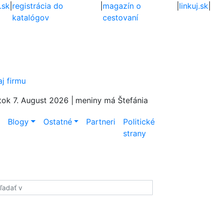
.sk
|
registrácia do
|
magazín o
|
linkuj.sk
|
katalógov
cestovaní
aj firmu
tok 7. August 2026 |
meniny má Štefánia
e
Blogy
Ostatné
Partneri
Politické
strany
adať