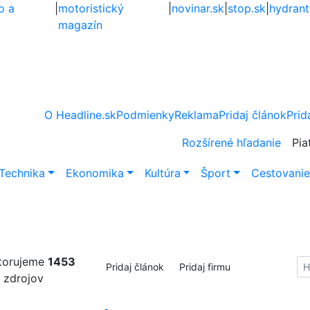
o a
|
motoristický
|
novinar.sk
|
stop.sk
|
hydrant
magazín
O Headline.sk
Podmienky
Reklama
Pridaj článok
Prid
Rozšírené hľadanie
Pia
Technika
Ekonomika
Kultúra
Šport
Cestovani
torujeme
1453
Hl
Pridaj článok
Pridaj firmu
zdrojov