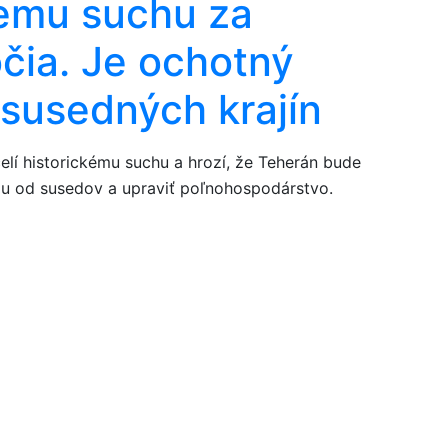
iemu suchu za
čia. Je ochotný
susedných krajín
elí historickému suchu a hrozí, že Teherán bude
du od susedov a upraviť poľnohospodárstvo.