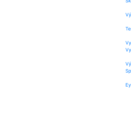
Sk
Vý
Te
Vy
Vy
Vý
Sp
Ey