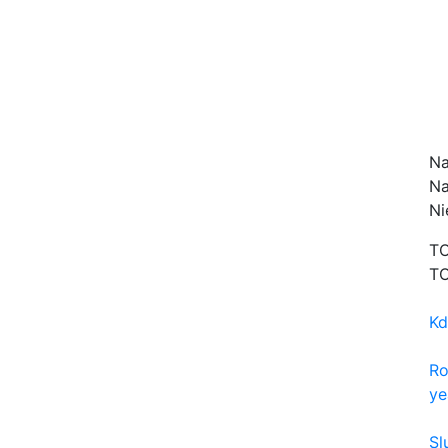
Na
Na
Ni
TO
TO
Kd
Ro
yea
Sl