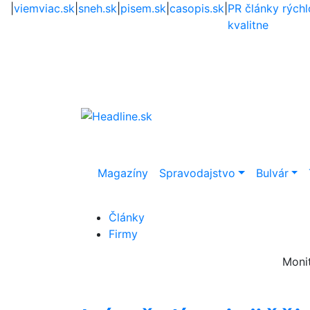
|
viemviac.sk
|
sneh.sk
|
pisem.sk
|
casopis.sk
|
PR články rýchl
kvalitne
Magazíny
Spravodajstvo
Bulvár
Články
Firmy
Moni