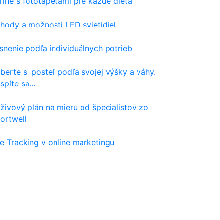
rine s fototapetami pre každé dieťa
hody a možnosti LED svietidiel
snenie podľa individuálnych potrieb
berte si posteľ podľa svojej výšky a váhy.
spíte sa...
živový plán na mieru od špecialistov zo
ortwell
e Tracking v online marketingu