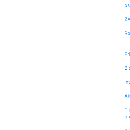
os
Z
Ro
Pr
Bl
In
Ak
Ti
pr