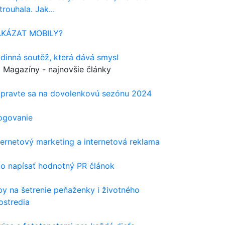
trouhala. Jak...
AKÁZAT MOBILY?
dinná soutěž, která dává smysl
Magazíny - najnovšie články
ipravte sa na dovolenkovú sezónu 2024
ogovanie
ternetový marketing a internetová reklama
o napísať hodnotný PR článok
py na šetrenie peňaženky i životného
ostredia