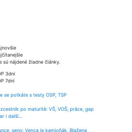
jnovšie
jčítanejšie
e sú nájdené žiadne články.
P 3dni
P 7dní
e se potkáte s testy OSP, TSP
zcestník po maturitě: VŠ, VOŠ, práce, gap
r i další...
unce, seno: Venca je kamioňák, Blažena