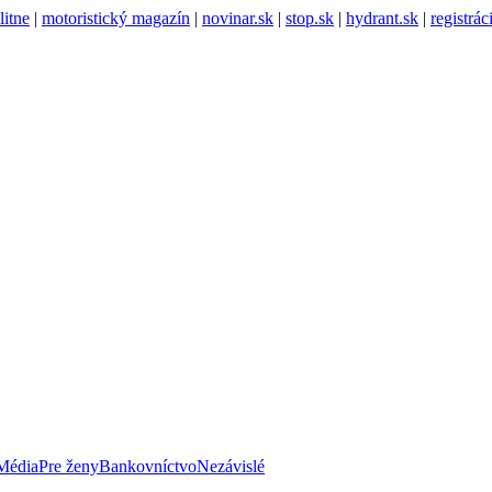
litne
|
motoristický magazín
|
novinar.sk
|
stop.sk
|
hydrant.sk
|
registrá
Média
Pre ženy
Bankovníctvo
Nezávislé