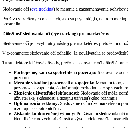
Sledovanie očí (
eye tracking
) je meranie a zaznamenávanie pohybov a
Používa sa v rôznych oblastiach, ako sú psychológia, neuromarketing, 
prostredím.
Dôležitosť sledovania očí (eye tracking) pre marketérov
Sledovanie očí je nevyhnutný nástroj pre marketérov, pretože im umo
V e-commerce sledovanie očí odhalilo, že používatelia sa predovšetk
Tu sú niektoré kľúčové dôvody, prečo je sledovanie očí dôležité pre 
Pochopenie, kam sa spotrebitelia pozerajú:
Sledovanie očí p
pozornosť.
Meranie vizuálnej pozornosti a zapojenia:
Meraním toho, ako 
pozornosti a zapojenia, čo informuje rozhodnutia o správach, r
Zlepšenie užívateľskej skúsenosti:
Sledovanie očí môže pomôc
užívateľskej skúsenosti a dizajnu užívateľského rozhrania.
Optimalizácia reklamy:
Sledovanie očí môže marketérom pomôc
rezonujú so spotrebiteľmi.
Získanie konkurenčnej výhody:
Používaním sledovania očí n
identifikácie nových príležitostí a vývoja efektívnejších marketi