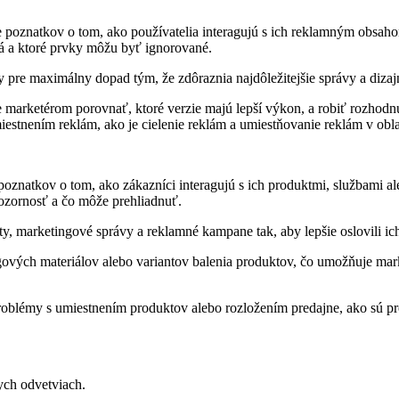
ie poznatkov o tom, ako používatelia interagujú s ich reklamným obsa
á a ktoré prvky môžu byť ignorované.
pre maximálny dopad tým, že zdôraznia najdôležitejšie správy a dizaj
e marketérom porovnať, ktoré verzie majú lepší výkon, a robiť rozhodn
estnením reklám, ako je cielenie reklám a umiestňovanie reklám v obl
 poznatkov o tom, ako zákazníci interagujú s ich produktmi, službami
pozornosť a čo môže prehliadnuť.
, marketingové správy a reklamné kampane tak, aby lepšie oslovili ic
gových materiálov alebo variantov balenia produktov, čo umožňuje mark
blémy s umiestnením produktov alebo rozložením predajne, ako sú produk
ych odvetviach.