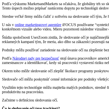
Podľa výskumu MarketsandMarkets sa očakáva, že globálny trh so 
Tento úspech možno pripísať rastúcemu dopytu po technológii sledova
Stredne veľké firmy môžu ťažiť z softvéru na sledovanie očí tým, že 
U nás v
online marketingovej agentúre
iFOCUS používame “syntetický 
konkrétnom vizuále alebo videu. Mieru pozornosti následne vizuálne o
Štúdia spoločnosti UserZoom zistila, že sledovanie očí je najúčinne
reklamných kampaní tým, že meria, ako dlho sa zákazníci pozerajú na
Podniky môžu používať zariadenie na sledovanie očí na zlepšenie bez
Podľa
Národnej rady pre bezpečnosť
stojí únava pracovníkov americ
zamestnancov a identifikovať, kedy sú pracovníci vystavení riziku ne
Okrem toho môže sledovanie očí zlepšiť školiace programy poskytov
Sledovače očí môžu poskytnúť cenné informácie pre podniky všetkýc
Využitím tejto technológie môžu majitelia malých podnikov, stredné f
produktivitu na pracovisku.
Začnime s definíciou sledovania očí.
Čo je sledovanie očí (eye tracking)?