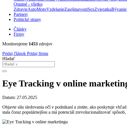
Ostatné - všetko
Zdravie
Auto
Moto
Vzdelanie
Zaujímavosti
Sex
Zvieratka
Bývanie
Partneri
Politické strany
Články
Firmy
Monitorujeme
1453
zdrojov
Pridaj článok
Pridaj firmu
Hladať
Eye Tracking v online marketin
Datum: 27.05.2025
Objavte silu sledovania očí v podnikaní a zistite, ako poskytuje vh
stala čoraz populárnejšou a má potenciál zrevolucionalizovať spôsob