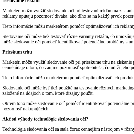
Testovanie reklám
Marketéri môžu využiť sledovanie očí pri testovaní reklám na získan
reklamy upútajú pozornosť diváka, ako dlho sa na každý prvok pozer
Tieto informácie môžu marketérom pomôcť optimalizovať ich reklamy 
Sledovanie očí môže tiež testovať rôzne varianty reklám, čo umožňuj
môže sledovanie očí pomôcť identifikovať potenciálne problémy s umi
Prieskum trhu
Marketéri môžu využiť sledovanie očí pri prieskume trhu na získanie
cenné údaje o tom, čo zaujme pozornosť spotrebiteľa, čo udrží jeho 
Tieto informácie môžu marketérom pomôcť optimalizovať ich produkty
Sledovanie očí môže byť tiež použité na testovanie rôznych marketin
založené na údajoch o tom, ktoré dizajny použiť.
Okrem toho môže sledovanie očí pomôcť identifikovať potenciálne pro
pozornosť nakupujúcich.
Aké sú výhody technológie sledovania očí?
Technológia sledovania očí sa stala čoraz cennejším nástrojom v rôzn