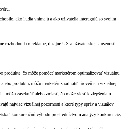
tvéru.
chopilo, ako ľudia vnímajú a ako užívatelia interagujú so svojím
né rozhodnutia o reklame, dizajne UX a užívateľskej skúsenosti.
alebo produkte, čo môže pomôcť marketérom optimalizovať vizuálnu
y alebo produktu, môžu marketéri zhodnotiť úroveň ich vizuálnej
elia môžu zaseknúť alebo zmiasť, čo môže viesť k zlepšeniam
jú najviac vizuálnej pozornosti a ktoré typy správ a vizuálov
i získať konkurenčnú výhodu prostredníctvom analýzy konkurencie,