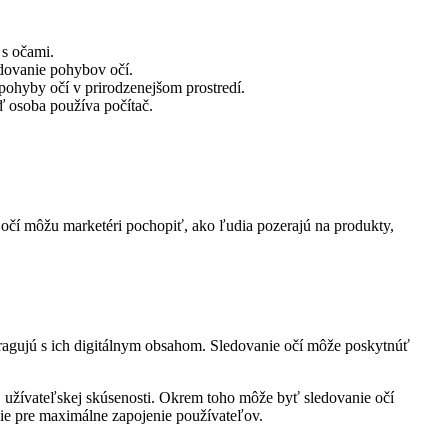
 s očami.
edovanie pohybov očí.
 pohyby očí v prirodzenejšom prostredí.
ď osoba používa počítač.
očí môžu marketéri pochopiť, ako ľudia pozerajú na produkty,
teragujú s ich digitálnym obsahom. Sledovanie očí môže poskytnúť
j užívateľskej skúsenosti. Okrem toho môže byť sledovanie očí
cie pre maximálne zapojenie používateľov.