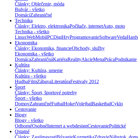
Články: Oblečenie, móda
Bulvár - všetko
Domáci
Zahraničné
Technika
Články: Elektro, elektronika
Počítače, internet
Auto, moto
Technika - všetko
Linux
Web
Mobil
PC
Digi
Hry
Programovanie
Software
Veda
Hard
Ekonomika
Články: Ekonomika, financie
Obchody, služby
Ekonomika - všetko
Domáca
Zahraničná
Kariéra
Reality
Akcie
Mena
Práca
Podnikanie
Kultúra
Články: Kultúra, umenie
Kultúra - všetko
Hudba
Film
Zábava
Literatúra
Festivaly 2012
Šport
Články: Šport, športové potreby
Šport - všetko
Domov
Zahraničné
Futbal
Hokej
Volejbal
Basketbal
Cyklo
Cestovanie
Blogy
Blogy - všetko
Odborné
Osobné
Internet a webdesign
Cestovanie
Politické
Ostatné
Články: Zaujímavosti
Bývanie
Kozmetika
Zdravie
Nábytok, dom