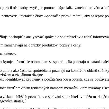
 pozícií očí osoby, zvyčajne pomocou špecializovaného hardvéru a sof
neuroveda, interakcia človek-počítač a prieskum trhu, aby sa lepšie po
žňuje pochopiť a analyzovať správanie spotrebiteľov a robiť informova
ým zameriavajú na obrázky produktov, popisy a ceny.
marketérov:
oskytuje informácie o tom, kam sa spotrebitelia pozerajú na stránke 
dlho a ako často sa spotrebitelia pozerajú na konkrétne oblasti stránk
ozložení a vizuálnom dizajne.
ť identifikovať problémy s použiteľnosťou a oblasti, kde sa používat
ť určiť efektivitu reklamných kampaní meraním, ktoré reklamy získava
a získanie hlbších poznatkov o správaní spotrebiteľov môžu marketér
ngových stratégií.