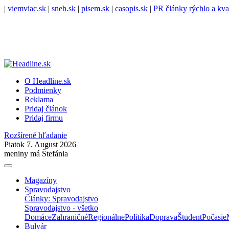
|
viemviac.sk
|
sneh.sk
|
pisem.sk
|
casopis.sk
|
PR články rýchlo a kva
O Headline.sk
Podmienky
Reklama
Pridaj článok
Pridaj firmu
Rozšírené hľadanie
Piatok 7. August 2026 |
meniny má Štefánia
Magazíny
Spravodajstvo
Články: Spravodajstvo
Spravodajstvo - všetko
Domáce
Zahraničné
Regionálne
Politika
Doprava
Študent
Počasie
Bulvár