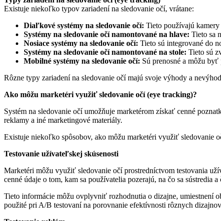
Existuje niekoľko typov zariadení na sledovanie očí, vrátane:
Diaľkové systémy na sledovanie očí:
Tieto používajú kamery 
Systémy na sledovanie očí namontované na hlave:
Tieto sa 
Nosiace systémy na sledovanie očí:
Tieto sú integrované do no
Systémy na sledovanie očí namontované na stole:
Tieto sú z
Mobilné systémy na sledovanie očí:
Sú prenosné a môžu byť p
Rôzne typy zariadení na sledovanie očí majú svoje výhody a nevýhody 
Ako môžu marketéri využiť sledovanie očí (eye tracking)?
Systém na sledovanie očí umožňuje marketérom získať cenné poznatky
reklamy a iné marketingové materiály.
Existuje niekoľko spôsobov, ako môžu marketéri využiť sledovanie oč
Testovanie užívateľskej skúsenosti
Marketéri môžu využiť sledovanie očí prostredníctvom testovania uží
cenné údaje o tom, kam sa používatelia pozerajú, na čo sa sústredia 
Tieto informácie môžu ovplyvniť rozhodnutia o dizajne, umiestnení o
použité pri A/B testovaní na porovnanie efektívnosti rôznych dizajno