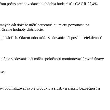
pričom počas predpovedaného obdobia bude rásť s CAGR 27,4%.
.
aných dát dokáže určiť percentuálnu mieru pozornosti na
číselné hodnoty distribúcie.
h aplikáciách. Okrem toho môže sledovanie očí posúdiť efektívnosť
ológie sledovania očí môžu spoločnosti monitorovať úroveň únavy
se.
ov, optimalizovať svoje produkty a služby a zlepšiť bezpečnosť a