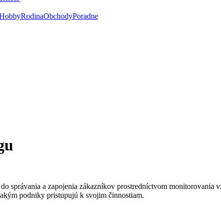
Hobby
Rodina
Obchody
Poradne
gu
ľad do správania a zapojenia zákazníkov prostredníctvom monitorovania
, akým podniky pristupujú k svojim činnostiam.