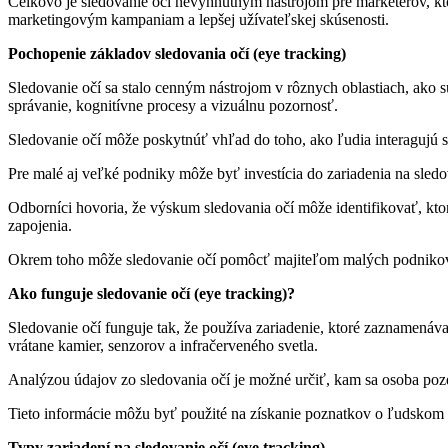
Celkovo je sledovanie očí nevyhnutným nástrojom pre marketérov, kto
marketingovým kampaniam a lepšej užívateľskej skúsenosti.
Pochopenie základov sledovania očí (eye tracking)
Sledovanie očí sa stalo cenným nástrojom v rôznych oblastiach, ako 
správanie, kognitívne procesy a vizuálnu pozornosť.
Sledovanie očí môže poskytnúť vhľad do toho, ako ľudia interagujú s
Pre malé aj veľké podniky môže byť investícia do zariadenia na sled
Odborníci hovoria, že výskum sledovania očí môže identifikovať, ktor
zapojenia.
Okrem toho môže sledovanie očí pomôcť majiteľom malých podnikov zl
Ako funguje sledovanie očí (eye tracking)?
Sledovanie očí funguje tak, že používa zariadenie, ktoré zaznamenáv
vrátane kamier, senzorov a infračerveného svetla.
Analýzou údajov zo sledovania očí je možné určiť, kam sa osoba poze
Tieto informácie môžu byť použité na získanie poznatkov o ľudskom s
Typy zariadení na sledovanie očí (eye tracking)