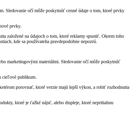
hom. Sledovanie očí môže poskytnúť cenné údaje o tom, ktoré prvky
nové prvky.
utia založené na údajoch o tom, ktoré reklamy spustiť. Okrem toho
astiach, kde sa používatelia pravdepodobne nepozrú.
 alebo marketingovými materiálmi. Sledovanie očí môže poskytnúť
h cieľové publikum.
etérom porovnať, ktoré verzie majú lepší výkon, a robiť rozhodnutia
ty, ktoré je ťažké nájsť, alebo displeje, ktoré nepritiahnu