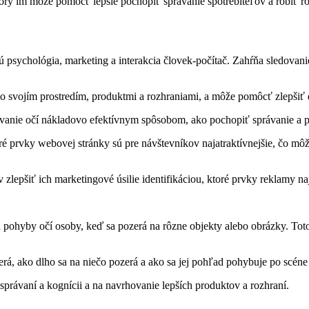
rý im môže pomôcť lepšie pochopiť správanie spotrebiteľov a robiť ro
sú psychológia, marketing a interakcia človek-počítač. Zahŕňa sledov
o svojím prostredím, produktmi a rozhraniami, a môže pomôcť zlepšiť d
ovanie očí nákladovo efektívnym spôsobom, ako pochopiť správanie a p
é prvky webovej stránky sú pre návštevníkov najatraktívnejšie, čo môž
epšiť ich marketingové úsilie identifikáciou, ktoré prvky reklamy na
a pohyby očí osoby, keď sa pozerá na rôzne objekty alebo obrázky. To
rá, ako dlho sa na niečo pozerá a ako sa jej pohľad pohybuje po scéne 
právaní a kognícii a na navrhovanie lepších produktov a rozhraní.