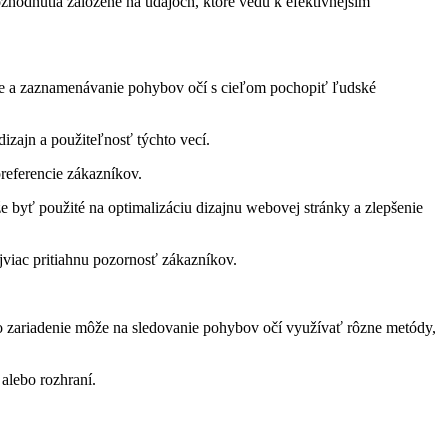
zhodnutia založené na údajoch, ktoré vedú k efektívnejším
anie a zaznamenávanie pohybov očí s cieľom pochopiť ľudské
izajn a použiteľnosť týchto vecí.
referencie zákazníkov.
e byť použité na optimalizáciu dizajnu webovej stránky a zlepšenie
jviac pritiahnu pozornosť zákazníkov.
to zariadenie môže na sledovanie pohybov očí využívať rôzne metódy,
alebo rozhraní.