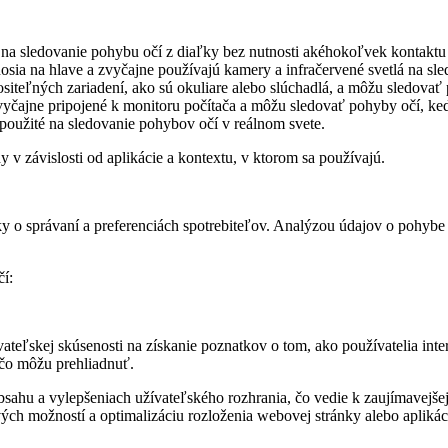
na sledovanie pohybu očí z diaľky bez nutnosti akéhokoľvek kontaktu
nosia na hlave a zvyčajne používajú kamery a infračervené svetlá na sl
siteľných zariadení, ako sú okuliare alebo slúchadlá, a môžu sledovať
vyčajne pripojené k monitoru počítača a môžu sledovať pohyby očí, ke
oužité na sledovanie pohybov očí v reálnom svete.
v závislosti od aplikácie a kontextu, v ktorom sa používajú.
 o správaní a preferenciách spotrebiteľov. Analýzou údajov o pohybe 
í:
vateľskej skúsenosti na získanie poznatkov o tom, ako používatelia in
a čo môžu prehliadnuť.
bsahu a vylepšeniach užívateľského rozhrania, čo vedie k zaujímavejše
vých možností a optimalizáciu rozloženia webovej stránky alebo apliká