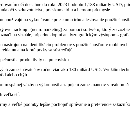
sledovaním očí dosiahne do roku 2023 hodnotu 1,188 miliardy USD, 
nia očí v zdravotníctve, prieskume trhu a hernom priemysle.
ho používajú na vykonávanie prieskumu trhu a testovanie použiteľnosti
eye tracking” (neuromarketing) za pomoci softwéru, ktorý zo zozbier
značí na vizuále, prípadne doplní analýzu grafickým výstupom - graf a 
jším nástrojom na identifikáciu problémov s použiteľnosťou v mobilnýc
 reklamu a na ktoré prvky sa sústreďujú.
pečnosti a produktivity na pracovisku.
kých zamestnávateľov ročne viac ako 130 miliárd USD. Využitím techn
hôd alebo chýb.
aním spätnej väzby o výkonnosti a zapojení zamestnancov v reálnom ča
h veľkostí.
irmy a veľké podniky lepšie pochopiť správanie a preferencie zákazník